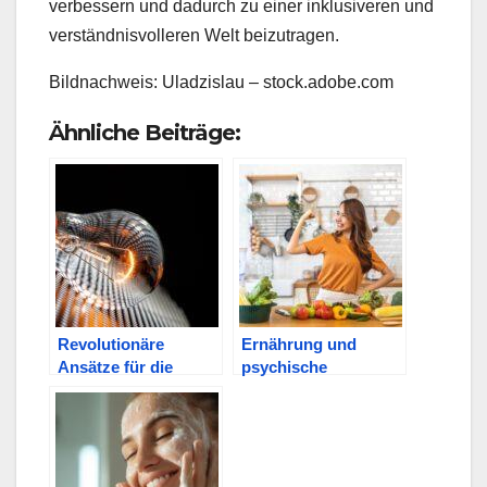
verbessern und dadurch zu einer inklusiveren und
verständnisvolleren Welt beizutragen.
Bildnachweis:
Uladzislau
– stock.adobe.com
Ähnliche Beiträge:
Revolutionäre
Ernährung und
Ansätze für die
psychische
dezentrale
Gesundheit: Was Sie
Energieerzeugung?
essen, beeinflusst,
wie Sie sich fühlen