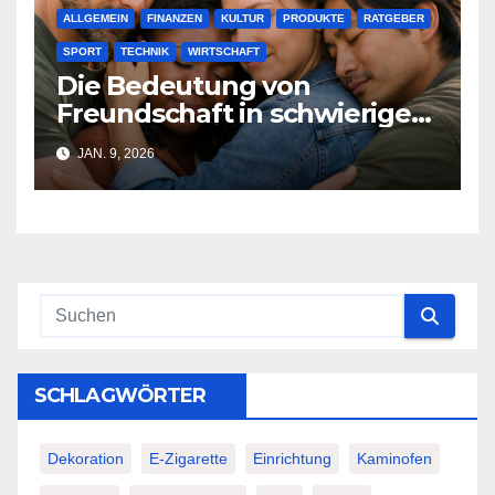
ALLGEMEIN
FINANZEN
KULTUR
PRODUKTE
RATGEBER
SPORT
TECHNIK
WIRTSCHAFT
Die Bedeutung von
Freundschaft in schwierigen
Zeiten: Ein Leitfaden
JAN. 9, 2026
SCHLAGWÖRTER
Dekoration
E-Zigarette
Einrichtung
Kaminofen