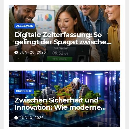
ALLGEMEIN
Digitale Zeiterfassung: So
gelingt der Spagat zwischen
Arbeitsalltag und effizienter
JUNI 26, 2026
Personalplanung
PRODUKTE
Zwischen Sicherheit und
Innovation: Wie moderne
Technik Gaming-
JUNI 3, 2026
Communities neu definiert