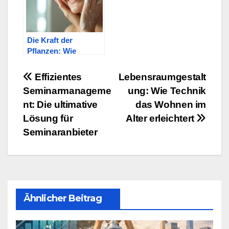
Die Kraft der
Pflanzen: Wie
natürliche
Inhaltsstoffe unsere
Beitragsnavigation
Effizientes
Lebensraumgestalt
Hautpflege
Seminarmanageme
ung: Wie Technik
bereichern
nt: Die ultimative
das Wohnen im
Lösung für
Alter erleichtert
Seminaranbieter
Ähnlicher Beitrag