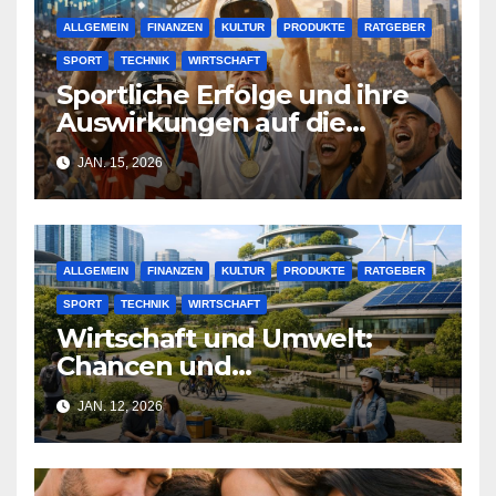
ALLGEMEIN
FINANZEN
KULTUR
PRODUKTE
RATGEBER
SPORT
TECHNIK
WIRTSCHAFT
Sportliche Erfolge und ihre
Auswirkungen auf die
Wirtschaft: Eine Analyse
JAN. 15, 2026
ALLGEMEIN
FINANZEN
KULTUR
PRODUKTE
RATGEBER
SPORT
TECHNIK
WIRTSCHAFT
Wirtschaft und Umwelt:
Chancen und
Herausforderungen im 21.
JAN. 12, 2026
Jahrhundert