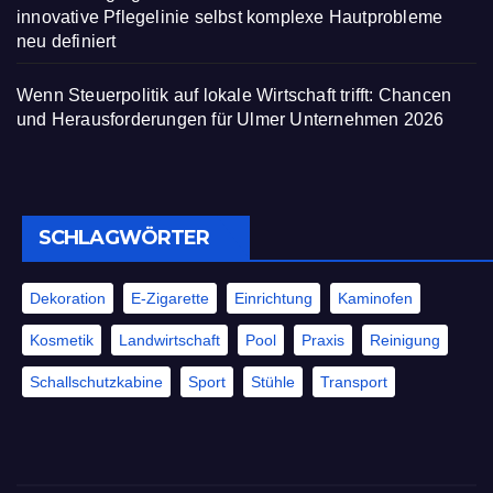
innovative Pflegelinie selbst komplexe Hautprobleme
neu definiert
Wenn Steuerpolitik auf lokale Wirtschaft trifft: Chancen
und Herausforderungen für Ulmer Unternehmen 2026
SCHLAGWÖRTER
Dekoration
E-Zigarette
Einrichtung
Kaminofen
Kosmetik
Landwirtschaft
Pool
Praxis
Reinigung
Schallschutzkabine
Sport
Stühle
Transport