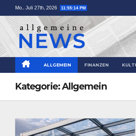
Zum
Mo.. Juli 27th, 2026
11:55:16 PM
Inhalt
springen
ALLGEMEIN
FINANZEN
KULT
Kategorie:
Allgemein