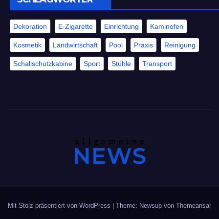
Dekoration
E-Zigarette
Einrichtung
Kaminofen
Kosmetik
Landwirtschaft
Pool
Praxis
Reinigung
Schallschutzkabine
Sport
Stühle
Transport
Mit Stolz präsentiert von WordPress
|
Theme: Newsup von
Themeansar