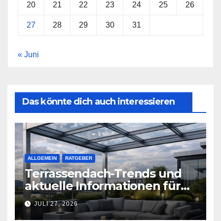
20
21
22
23
24
25
26
27
28
29
30
31
« Juni
Das könnte dich auch interessieren
ALLGEMEIN
RATGEBER
Terrassendach-Trends und
aktuelle Informationen für
Hamburg
JULI 27, 2026