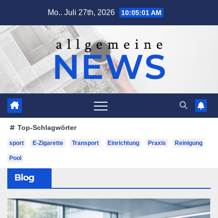
Zum
Mo.. Juli 27th, 2026
10:05:02 AM
Inhalt
springen
Top-Schlagwörter
sport
E-Zigarette
Transport
Einrichtung
Praxis
Reinigung
Pool
Blog