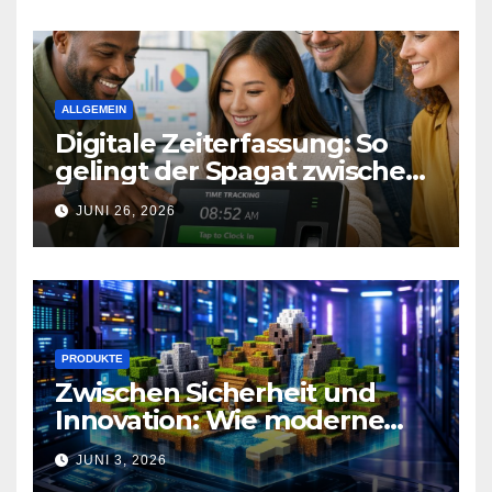
ALLGEMEIN
Digitale Zeiterfassung: So
gelingt der Spagat zwischen
Arbeitsalltag und effizienter
JUNI 26, 2026
Personalplanung
PRODUKTE
Zwischen Sicherheit und
Innovation: Wie moderne
Technik Gaming-
JUNI 3, 2026
Communities neu definiert