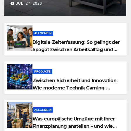
Hamburg
JULI 27, 2026
ALLGEMEIN
Digitale Zeiterfassung: So gelingt der
Spagat zwischen Arbeitsalltag und
effizienter Personalplanung
PRODUKTE
Zwischen Sicherheit und Innovation:
Wie moderne Technik Gaming-
Communities neu definiert
ALLGEMEIN
Was europäische Umzüge mit Ihrer
Finanzplanung anstellen – und wie