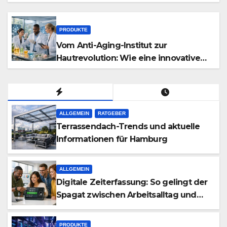
Technik den Transport vereinfacht
PRODUKTE
Vom Anti-Aging-Institut zur
Hautrevolution: Wie eine innovative
Pflegelinie selbst komplexe
Hautprobleme neu definiert
ALLGEMEIN
RATGEBER
Terrassendach-Trends und aktuelle
Informationen für Hamburg
ALLGEMEIN
Digitale Zeiterfassung: So gelingt der
Spagat zwischen Arbeitsalltag und
effizienter Personalplanung
PRODUKTE