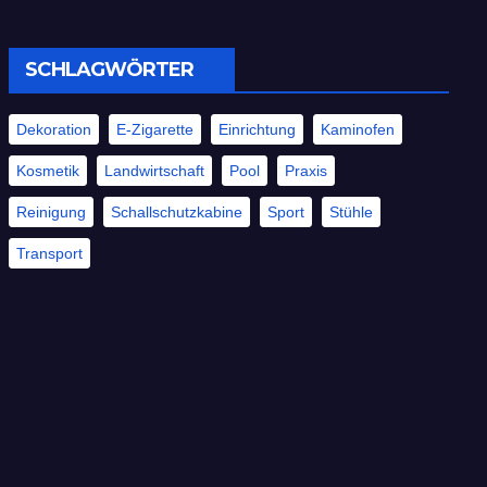
Hautprobleme neu
definiert
SCHLAGWÖRTER
Dekoration
E-Zigarette
Einrichtung
Kaminofen
Kosmetik
Landwirtschaft
Pool
Praxis
Reinigung
Schallschutzkabine
Sport
Stühle
Transport