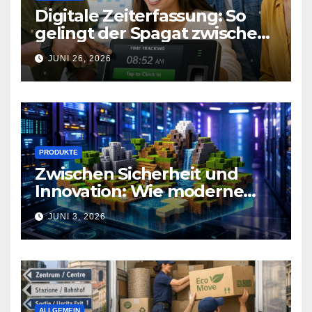
Digitale Zeiterfassung: So
gelingt der Spagat zwischen
Arbeitsalltag und effizienter
JUNI 26, 2026
Personalplanung
PRODUKTE
Zwischen Sicherheit und
Innovation: Wie moderne
Technik Gaming-
JUNI 3, 2026
Communities neu definiert
ALLGEMEIN