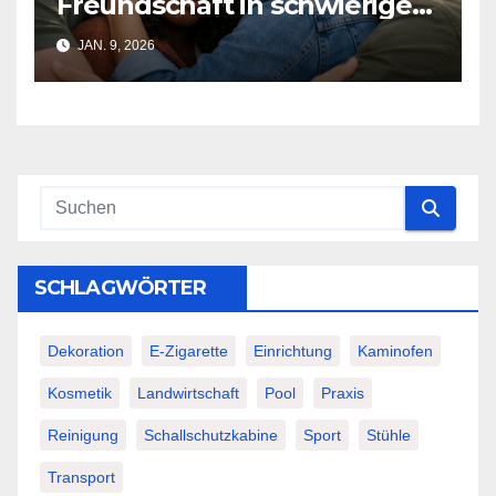
Freundschaft in schwierigen
Zeiten: Ein Leitfaden
JAN. 9, 2026
SCHLAGWÖRTER
Dekoration
E-Zigarette
Einrichtung
Kaminofen
Kosmetik
Landwirtschaft
Pool
Praxis
Reinigung
Schallschutzkabine
Sport
Stühle
Transport