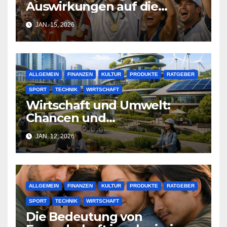
Auswirkungen auf die
Wirtschaft: Eine Analyse
JAN. 15, 2026
ALLGEMEIN
FINANZEN
KULTUR
PRODUKTE
RATGEBER
SPORT
TECHNIK
WIRTSCHAFT
Wirtschaft und Umwelt:
Chancen und
Herausforderungen im 21.
JAN. 12, 2026
Jahrhundert
ALLGEMEIN
FINANZEN
KULTUR
PRODUKTE
RATGEBER
SPORT
TECHNIK
WIRTSCHAFT
Die Bedeutung von