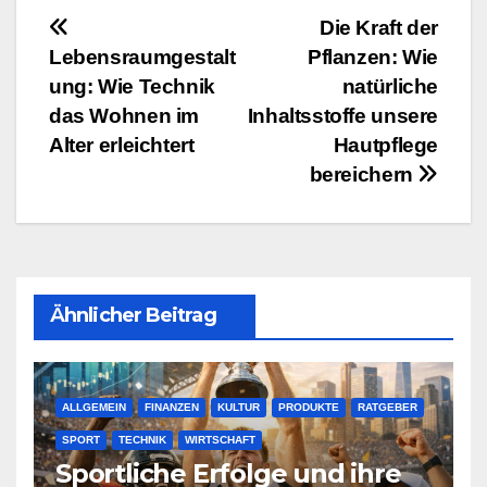
Inhaltsstoffe unsere
Beitragsnavigation
Die Kraft der
Hautpflege
Lebensraumgestalt
Pflanzen: Wie
bereichern
ung: Wie Technik
natürliche
das Wohnen im
Inhaltsstoffe unsere
Alter erleichtert
Hautpflege
bereichern
Ähnlicher Beitrag
ALLGEMEIN
FINANZEN
KULTUR
PRODUKTE
RATGEBER
SPORT
TECHNIK
WIRTSCHAFT
Sportliche Erfolge und ihre