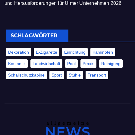
und Herausforderungen für Ulmer Unternehmen 2026
SCHLAGWÖRTER
Dekoration
E-Zigarette
Einrichtung
Kaminofen
Kosmetik
Landwirtschaft
Pool
Praxis
Reinigung
Schallschutzkabine
Sport
Stühle
Transport