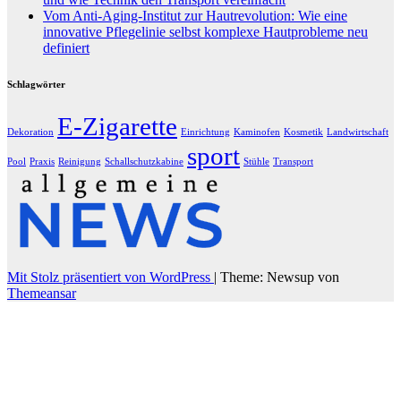
Vom Anti-Aging-Institut zur Hautrevolution: Wie eine
innovative Pflegelinie selbst komplexe Hautprobleme neu
definiert
Schlagwörter
E-Zigarette
Dekoration
Einrichtung
Kaminofen
Kosmetik
Landwirtschaft
sport
Pool
Praxis
Reinigung
Schallschutzkabine
Stühle
Transport
Mit Stolz präsentiert von WordPress
|
Theme: Newsup von
Themeansar