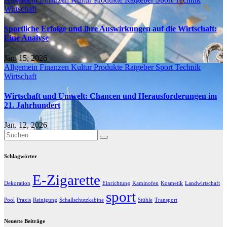
Wirtschaft
Sportliche Erfolge und ihre Auswirkungen auf die Wirtschaft:
Eine Analyse
Jan. 15, 2026
Allgemein
Finanzen
Kultur
Produkte
Ratgeber
Sport
Technik
Wirtschaft
Wirtschaft und Umwelt: Chancen und Herausforderungen im
21. Jahrhundert
Jan. 12, 2026
Schlagwörter
E-Zigarette
Dekoration
Einrichtung
Kaminofen
Kosmetik
Landwirtschaft
sport
Pool
Praxis
Reinigung
Schallschutzkabine
Stühle
Transport
Neueste Beiträge