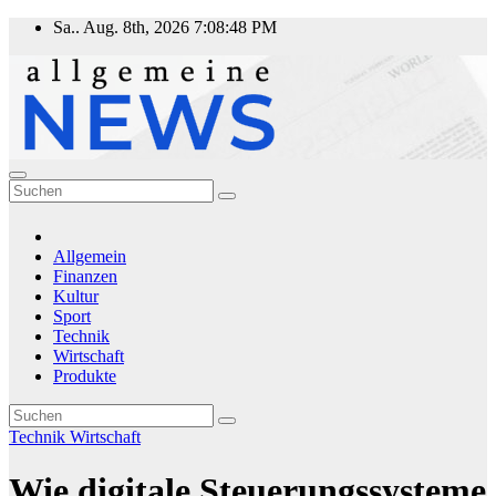
Zum
Sa.. Aug. 8th, 2026
7:08:49 PM
Inhalt
springen
Allgemeine News
Aktuelle Nachrichten zu den Themen Politik, Kultur, Technik,
Wirtschaft, Sport und Finanzen.
Allgemein
Finanzen
Kultur
Sport
Technik
Wirtschaft
Produkte
Technik
Wirtschaft
Wie digitale Steuerungssysteme