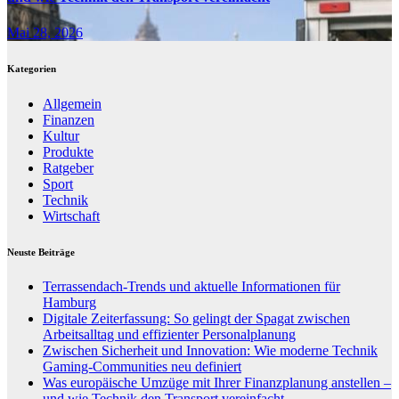
Mai 28, 2026
Kategorien
Allgemein
Finanzen
Kultur
Produkte
Ratgeber
Sport
Technik
Wirtschaft
Neuste Beiträge
Terrassendach-Trends und aktuelle Informationen für
Hamburg
Digitale Zeiterfassung: So gelingt der Spagat zwischen
Arbeitsalltag und effizienter Personalplanung
Zwischen Sicherheit und Innovation: Wie moderne Technik
Gaming-Communities neu definiert
Was europäische Umzüge mit Ihrer Finanzplanung anstellen –
und wie Technik den Transport vereinfacht