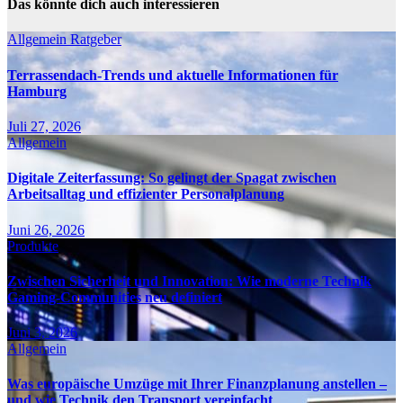
Das könnte dich auch interessieren
Allgemein
Ratgeber
Terrassendach-Trends und aktuelle Informationen für
Hamburg
Juli 27, 2026
Allgemein
Digitale Zeiterfassung: So gelingt der Spagat zwischen
Arbeitsalltag und effizienter Personalplanung
Juni 26, 2026
Produkte
Zwischen Sicherheit und Innovation: Wie moderne Technik
Gaming-Communities neu definiert
Juni 3, 2026
Allgemein
Was europäische Umzüge mit Ihrer Finanzplanung anstellen –
und wie Technik den Transport vereinfacht