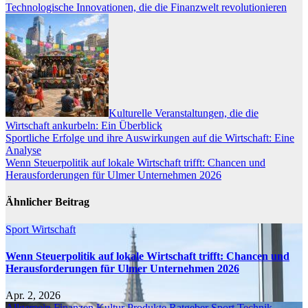
Technologische Innovationen, die die Finanzwelt revolutionieren
Kulturelle Veranstaltungen, die die
Wirtschaft ankurbeln: Ein Überblick
Beitragsnavigation
Sportliche Erfolge und ihre Auswirkungen auf die Wirtschaft: Eine
Analyse
Wenn Steuerpolitik auf lokale Wirtschaft trifft: Chancen und
Herausforderungen für Ulmer Unternehmen 2026
Ähnlicher Beitrag
Sport
Wirtschaft
Wenn Steuerpolitik auf lokale Wirtschaft trifft: Chancen und
Herausforderungen für Ulmer Unternehmen 2026
Apr. 2, 2026
Allgemein
Finanzen
Kultur
Produkte
Ratgeber
Sport
Technik