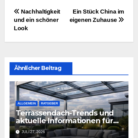
wissen
Beitragsnavigation
Nachhaltigkeit
Ein Stück China im
und ein schöner
eigenen Zuhause
Look
Ähnlicher Beitrag
ALLGEMEIN
RATGEBER
Terrassendach-Trends und
aktuelle Informationen für
Hamburg
JULI 27, 2026