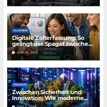
ALLGEMEIN
Digitale Zeiterfassung: So
gelingt der Spagat zwischen
Arbeitsalltag und effizienter
JUNI 26, 2026
Personalplanung
PRODUKTE
Zwischen Sicherheit und
Innovation: Wie moderne
Technik Gaming-
JUNI 3, 2026