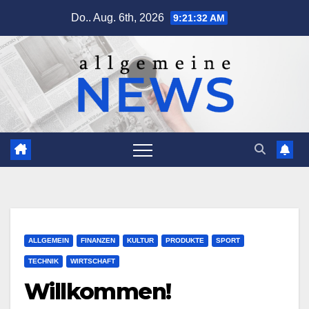
Zum
Do.. Aug. 6th, 2026
9:21:33 AM
Inhalt
springen
ALLGEMEIN
FINANZEN
KULTUR
PRODUKTE
SPORT
TECHNIK
WIRTSCHAFT
Willkommen!