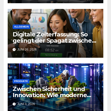
ALLGEMEIN
Digitale Zeiterfassung: So
gelingt der Spagat zwischen
Arbeitsalltag und effizienter
JUNI 26, 2026
Personalplanung
PRODUKTE
Zwischen Sicherheit und
Innovation: Wie moderne
Technik Gaming-
JUNI 3, 2026
Communities neu definiert