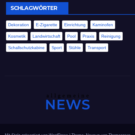
SCHLAGWÖRTER
Dekoration
E-Zigarette
Einrichtung
Kaminofen
Kosmetik
Landwirtschaft
Pool
Praxis
Reinigung
Schallschutzkabine
Sport
Stühle
Transport