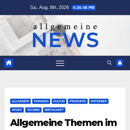
Zum
Sa.. Aug. 8th, 2026
4:26:49 PM
Inhalt
springen
ALLGEMEIN
FINANZEN
KULTUR
PRODUKTE
RATGEBER
SPORT
TECHNIK
WIRTSCHAFT
Allgemeine Themen im