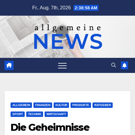
Zum
Fr.. Aug. 7th, 2026
2:38:59 AM
Inhalt
springen
ALLGEMEIN
FINANZEN
KULTUR
PRODUKTE
RATGEBER
SPORT
TECHNIK
WIRTSCHAFT
Die Geheimnisse