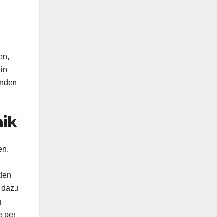
en,
Ein
inden
nik
en.
 den
n dazu
g
e per