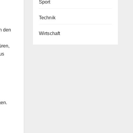
Sport
Technik
en den
Wirtschaft
üren,
us
gen.