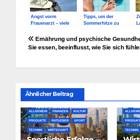
Angst vorm
Tipps, um der
Z
Frauenarzt – viele
Sommerhitze zu
L
betrifft es, wenige
entgehen
I
sprechen darüber
g
Beitragsnavigation
Ernährung und psychische Gesundhe
Sie essen, beeinflusst, wie Sie sich fühl
Ähnlicher Beitrag
ALLGEMEIN
FINANZEN
KULTUR
ALLGEME
PRODUKTE
RATGEBER
SPORT
PRODUK
TECHNIK
WIRTSCHAFT
TECHNIK
Sportliche Erfolge
Wirt