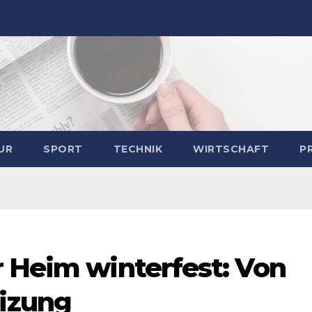
UR
SPORT
TECHNIK
WIRTSCHAFT
P
r Heim winterfest: Von
izung