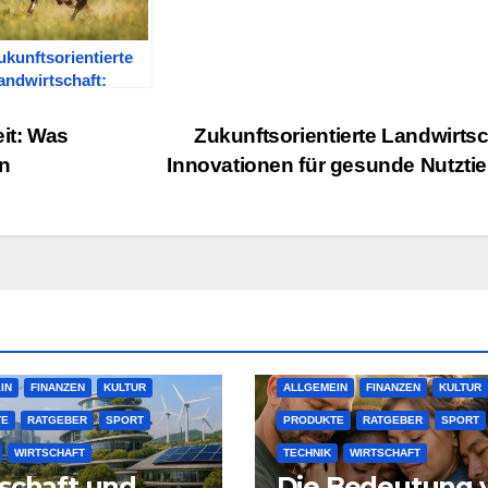
ukunftsorientierte
andwirtschaft:
nnovationen für
esunde Nutztiere
it: Was
Zukunftsorientierte Landwirtsc
en
Innovationen für gesunde Nutzti
IN
FINANZEN
KULTUR
ALLGEMEIN
FINANZEN
KULTUR
TE
RATGEBER
SPORT
PRODUKTE
RATGEBER
SPORT
WIRTSCHAFT
TECHNIK
WIRTSCHAFT
schaft und
Die Bedeutung 