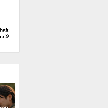
haft:
ere
von