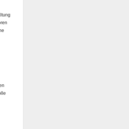
ltung
ören
he
ren
lle