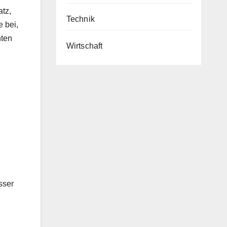
atz,
Technik
e bei,
nten
Wirtschaft
sser