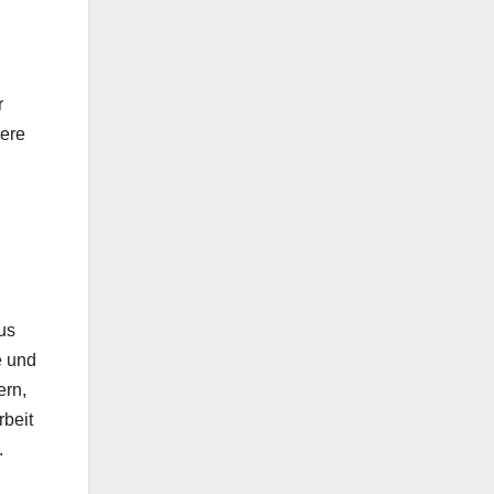
r
iere
us
e und
ern,
beit
.