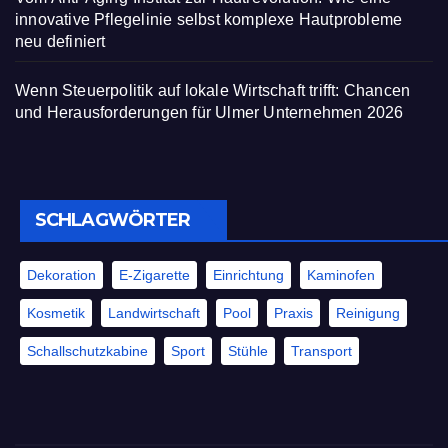
innovative Pflegelinie selbst komplexe Hautprobleme
neu definiert
Wenn Steuerpolitik auf lokale Wirtschaft trifft: Chancen
und Herausforderungen für Ulmer Unternehmen 2026
SCHLAGWÖRTER
Dekoration
E-Zigarette
Einrichtung
Kaminofen
Kosmetik
Landwirtschaft
Pool
Praxis
Reinigung
Schallschutzkabine
Sport
Stühle
Transport