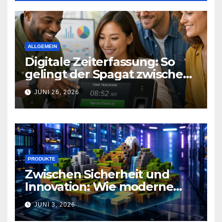
ALLGEMEIN
Digitale Zeiterfassung: So
gelingt der Spagat zwischen
Arbeitsalltag und effizienter
JUNI 26, 2026
Personalplanung
PRODUKTE
Zwischen Sicherheit und
Innovation: Wie moderne
Technik Gaming-
JUNI 3, 2026
Communities neu definiert