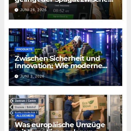
Arbeitsalltag und effizienter
JUNI 26, 2026
Personalplanung
PRODUKTE
Zwischen Sicherheit und
Innovation: Wie moderne
Technik Gaming-
JUNI 3, 2026
Communities neu definiert
ALLGEMEIN
Was europäische Umzüge