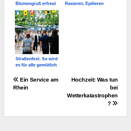
Blumengruß erfreut
Rasieren, Epilieren
die Mama
oder Lasern?
Straßenfest: So wird
es für alle gemütlich
Beitragsnavigation
Ein Service am
Hochzeit: Was tun
Rhein
bei
Wetterkatastrophen
?