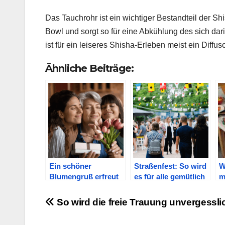
Das Tauchrohr ist ein wichtiger Bestandteil der Sh
Bowl und sorgt so für eine Abkühlung des sich dar
ist für ein leiseres Shisha-Erleben meist ein Diffu
Ähnliche Beiträge:
Ein schöner
Straßenfest: So wird
W
Blumengruß erfreut
es für alle gemütlich
m
die Mama
z
Beitragsnavigation
So wird die freie Trauung unvergessli