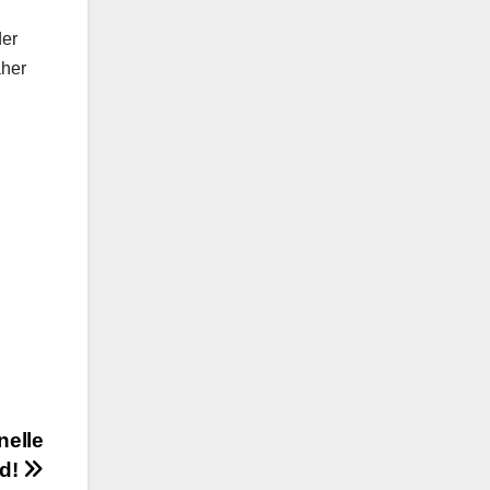
der
aher
nelle
ld!