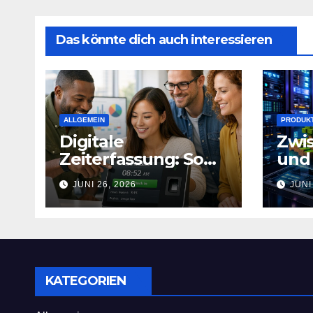
Das könnte dich auch interessieren
ALLGEMEIN
PRODUK
Digitale
Zwis
Zeiterfassung: So
und 
gelingt der Spagat
mod
JUNI 26, 2026
JUNI
zwischen
Gam
Arbeitsalltag und
Com
effizienter
defi
Personalplanung
KATEGORIEN