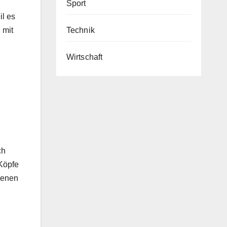
Sport
il es
Technik
 mit
Wirtschaft
ch
 Köpfe
igenen