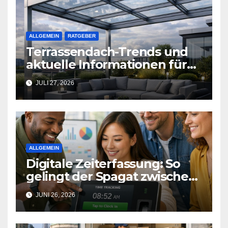
ALLGEMEIN
RATGEBER
Terrassendach-Trends und
aktuelle Informationen für
Hamburg
JULI 27, 2026
ALLGEMEIN
Digitale Zeiterfassung: So
gelingt der Spagat zwischen
Arbeitsalltag und effizienter
JUNI 26, 2026
Personalplanung